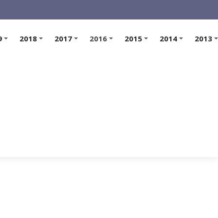
9
2018
2017
2016
2015
2014
2013
+
+
+
+
+
+